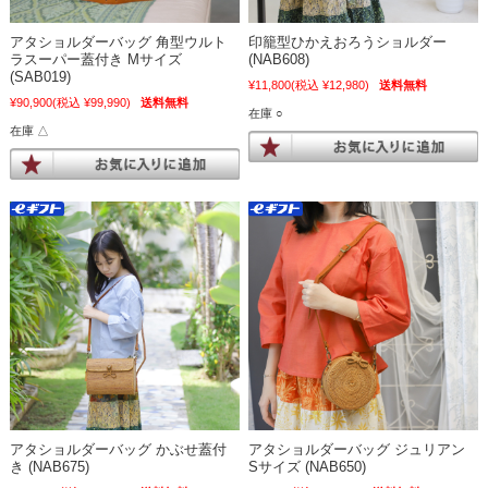
アタショルダーバッグ 角型ウルト
印籠型ひかえおろうショルダー
ラスーパー蓋付き Mサイズ
(NAB608)
(SAB019)
¥11,800
(税込 ¥12,980)
送料無料
¥90,900
(税込 ¥99,990)
送料無料
在庫 ○
在庫 △
アタショルダーバッグ かぶせ蓋付
アタショルダーバッグ ジュリアン
き (NAB675)
Sサイズ (NAB650)