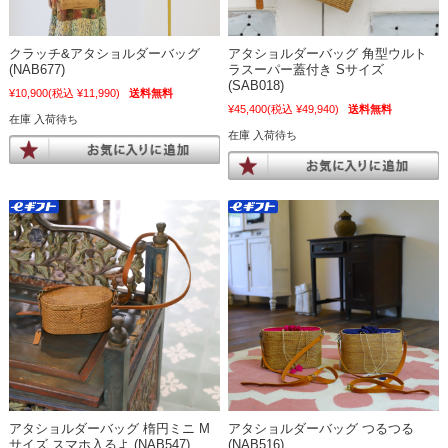
クラッチ&アタショルダーバッグ
アタショルダーバッグ 角型ウルト
(NAB677)
ラスーパー蓋付き Sサイズ
(SAB018)
¥10,900
(税込 ¥11,990)
送料無料
¥45,400
(税込 ¥49,940)
送料無料
在庫 入荷待ち
在庫 入荷待ち
アタショルダーバッグ 楕円ミニ M
アタショルダーバッグ つるつる
サイズ スマホ入るよ (NAB547)
(NAB516)