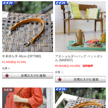
牛革持ち手 40cm (OPT980)
アタショルダーバッグ ペットボト
ル (NAB507)
¥1,400
(税込 ¥1,540)
¥9,900
(税込 ¥10,890)
送料無料
在庫 ○
在庫 △