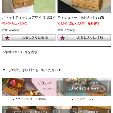
ポケットティッシュ穴空き (TIS217)
ティシュケース底付き (TIS223)
¥2,600
(税込 ¥2,860)
¥12,700
(税込 ¥13,970)
送料無料
在庫 入荷待ち
在庫 入荷待ち
12件中1件〜12件を表示
▼アタ雑貨、形状別でもご覧ください▼
▲ピクニック/コスメ/裁縫箱
▲マット/コースター