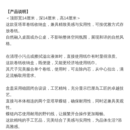
【产品说明】
＜顶部宽14厘米，深14厘米，高14厘米＞
这款亚塔草卷纸收纳盒，兼具精致美感与实用性，可按优雅方式存
放卷纸。
自然融入桌面或办公桌，不影响整体空间氛围，展现和详的自然风
格。
在清理小污点或擦拭溢出液体时，直接使用纸巾有时显得浪质。
这款卷纸收纳盒，既便捷，又能更经济地使用纸巾。
其尺子完美服合单个卷纸，使用时，可去除内芯，从中心拉出，满
足流畅取用需求。
盒盖采用稳固闭合设设，工艺精纯，充分显示巴厘岛工匠的卓越技
艺。
直接与本体相连的两个亚塔草蝶链，确保耐用性，同时还兼具美观
性。
蝶链内芯使用耐用的野钓线，让频繁开合操作更加顺畅。
这款精纯的手工艺品，完美结合了美感与实用性，为品体生活?添
高雅感。