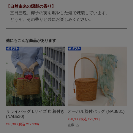
【自然由来の燻製の香り】
三日三晩、椰子の実を燃やした煙で燻製しています。
どうぞ、その香りと共にお楽しみください。
他にもこんな商品があります
サライバッグ Lサイズ 巾着付き
オーバル蓋付バッグ (NAB531)
(NAB530)
¥20,900
(税込 ¥22,990)
¥16,300
(税込 ¥17,930)
在庫 △