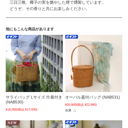
三日三晩、椰子の実を燃やした煙で燻製しています。
どうぞ、その香りと共にお楽しみください。
他にもこんな商品があります
サライバッグ Lサイズ 巾着付き
オーバル蓋付バッグ (NAB531)
(NAB530)
¥20,900
(税込 ¥22,990)
¥16,300
(税込 ¥17,930)
在庫 △