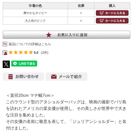
巾着の色
在庫
購入
爽やかなネイビー
○
大人色のピンク
○
返品についての詳細はこちら
5.0
(2件)
＜直径20cm マチ幅7cm＞
このラウンド型のアタショルダーバッグは、映画の撮影でバリ島
を訪れたアメリカの某女優が使用し、その美しさが世界中で大き
な注目を集めました。
その女優の名前に敬意を表して、「ジュリアンショルダー」と名
付けました。