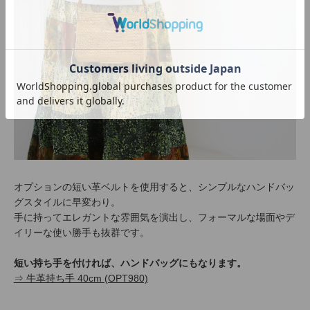
オプションの短い革ベルトを使用すると、シンプルなハンドバッ
グスタイルに早変わり。
手に持ってエレガントな雰囲気を演出し、フォーマルな場面やデ
イリーな使い勝手も抜群です。
短い持ち手を付ければ、ハンドバッグにもなります。
⇒ 牛革持ち手 40cm (OPT980)