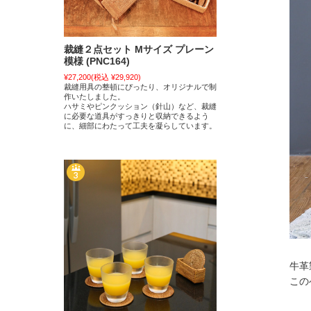
裁縫２点セット Mサイズ プレーン
模様 (PNC164)
¥27,200
(税込 ¥29,920)
裁縫用具の整頓にぴったり、オリジナルで制
作いたしました。
ハサミやピンクッション（針山）など、裁縫
に必要な道具がすっきりと収納できるよう
に、細部にわたって工夫を凝らしています。
牛革
この