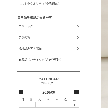
ウルトラクオリティ/超極細編み
全商品を種類からさがす
アタバッグ
アタ雑貨
極細編みアタ製品
布製品（バティック/ジャワ更紗）
2026/08
日
月
火
水
木
金
土
1