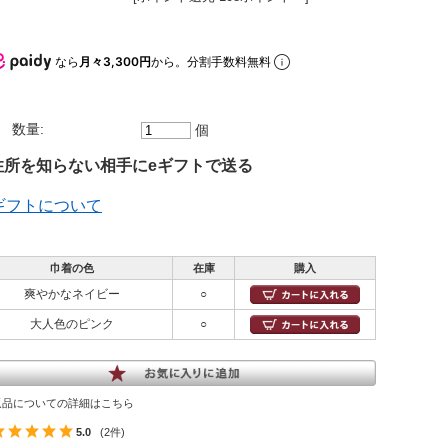
なら
月々3,300円
から。分割手数料無料
数量:
個
所を知らない相手にeギフトで送る
ギフトについて
巾着の色
在庫
購入
爽やかなネイビー
○
大人色のピンク
○
返品についての詳細はこちら
5.0
(2件)