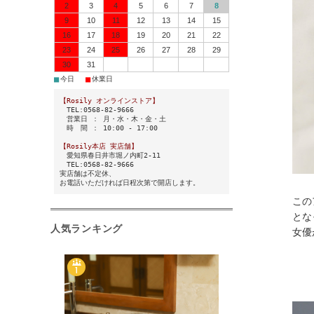
2
3
4
5
6
7
8
9
10
11
12
13
14
15
16
17
18
19
20
21
22
23
24
25
26
27
28
29
30
31
■
■
今日
休業日
【Rosily オンラインストア】
TEL:0568-82-9666
営業日 ： 月・水・木・金・土
時 間 ： 10:00 - 17:00
【Rosily本店 実店舗】
愛知県春日井市堀ノ内町2-11
TEL:0568-82-9666
実店舗は不定休、
お電話いただければ日程次第で開店します。
この
とな
人気ランキング
女優