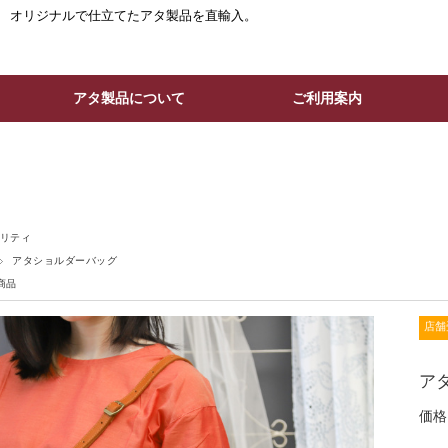
。 オリジナルで仕立てたアタ製品を直輸入。
アタ製品について
ご利用案内
リティ
アタショルダーバッグ
商品
店舗
アタ
価格