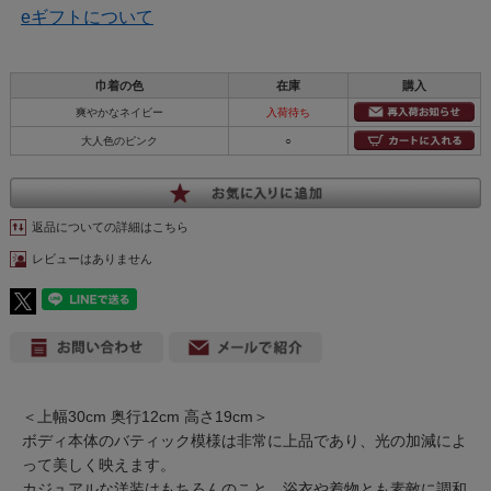
eギフトについて
巾着の色
在庫
購入
爽やかなネイビー
入荷待ち
大人色のピンク
○
返品についての詳細はこちら
レビューはありません
＜上幅30cm 奥行12cm 高さ19cm＞
ボディ本体のバティック模様は非常に上品であり、光の加減によ
って美しく映えます。
カジュアルな洋装はもちろんのこと、浴衣や着物とも素敵に調和