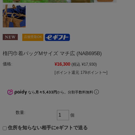
店舗受取OK
楕円巾着バッグMサイズ マチ広 (NAB695B)
¥16,300
価格:
(税込 ¥17,930)
[ポイント還元 179ポイント〜]
なら
月々5,433円
から。分割手数料無料
数量:
個
住所を知らない相手にeギフトで送る