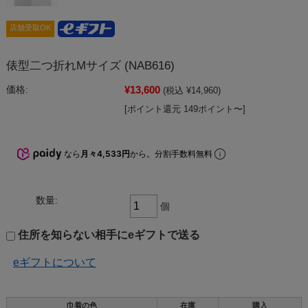
店舗受取OK
俵型二つ折れMサイズ (NAB616)
¥13,600
価格:
(税込 ¥14,960)
[ポイント還元 149ポイント〜]
なら
月々4,533円
から。分割手数料無料
数量:
個
住所を知らない相手にeギフトで送る
eギフトについて
巾着の色
在庫
購入