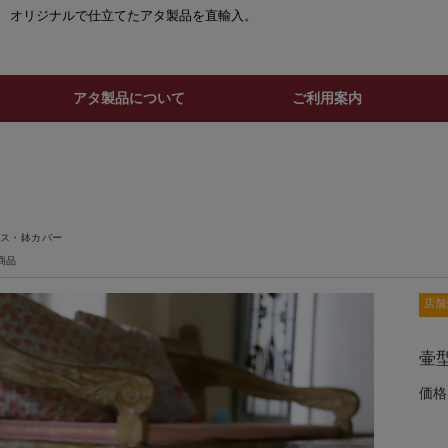
。 オリジナルで仕立てたアタ製品を直輸入。
アタ製品について
ご利用案内
ス・鉢カバー
商品
店舗
壷型
価格