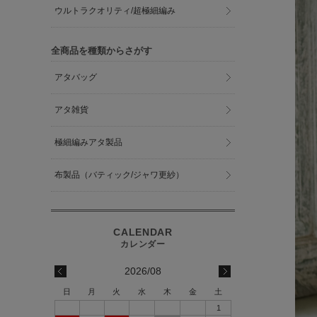
ウルトラクオリティ/超極細編み
全商品を種類からさがす
アタバッグ
アタ雑貨
極細編みアタ製品
布製品（バティック/ジャワ更紗）
2026/08
日
月
火
水
木
金
土
1