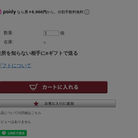
なら
月々6,966円
から。分割手数料無料
数量:
個
在庫:
○
所を知らない相手にeギフトで送る
ギフトについて
返品についての詳細はこちら
レビューはありません