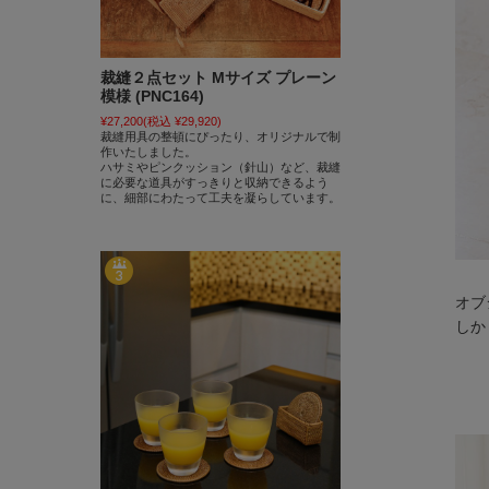
裁縫２点セット Mサイズ プレーン
模様 (PNC164)
¥27,200
(税込 ¥29,920)
裁縫用具の整頓にぴったり、オリジナルで制
作いたしました。
ハサミやピンクッション（針山）など、裁縫
に必要な道具がすっきりと収納できるよう
に、細部にわたって工夫を凝らしています。
オブ
しか