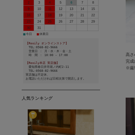
2
3
4
5
6
7
8
9
10
11
12
13
14
15
16
17
18
19
20
21
22
23
24
25
26
27
28
29
30
31
■
■
今日
休業日
【Rosily オンラインストア】
TEL:0568-82-9666
営業日 ： 月・水・木・金・土
高さ
時 間 ： 10:00 - 17:00
完成
【Rosily本店 実店舗】
愛知県春日井市堀ノ内町2-11
※厳
TEL:0568-82-9666
実店舗は不定休、
お電話いただければ日程次第で開店します。
人気ランキング