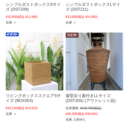
シンプルダストボックスSサイ
シンプルダストボックスLサイ
ズ (DST209)
ズ (DST211)
¥10,900
(税込 ¥11,990)
¥13,600
(税込 ¥14,960)
在庫 ○
在庫 ○
リビングボックススクエアSサ
壷型尖り蓋付きLLサイズ
イズ (BOX353)
(DST205) (アウトレット品)
¥18,100
(税込 ¥19,910)
従来価格:
¥109,780
(税込)
在庫 ○
¥36,300
(税込 ¥39,930)
在庫 入荷待ち