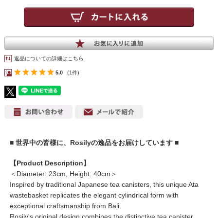
返品についての詳細はこちら
5.0
(1件)
■ 世界中の皆様に、Rosilyの逸品をお届けしています ■
【Product Description】
＜Diameter: 23cm, Height: 40cm＞
Inspired by traditional Japanese tea canisters, this unique Ata
wastebasket replicates the elegant cylindrical form with
exceptional craftsmanship from Bali.
Rosily's original design combines the distinctive tea canister