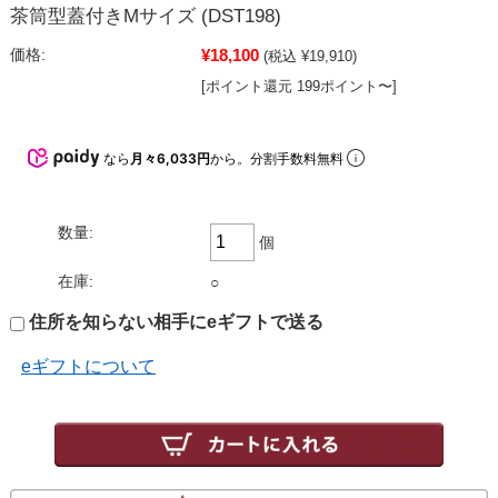
茶筒型蓋付きMサイズ (DST198)
¥18,100
価格:
(税込 ¥19,910)
[ポイント還元 199ポイント〜]
なら
月々6,033円
から。分割手数料無料
数量:
個
在庫:
○
住所を知らない相手にeギフトで送る
eギフトについて