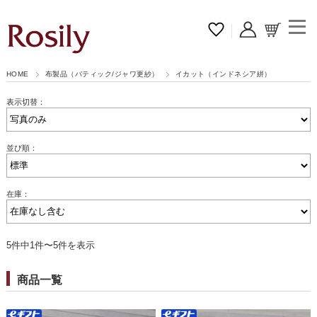
HOME
布製品（バティック/ジャワ更紗）
イカット（インドネシア絣）
表示切替：
並び順：
在庫：
5件中1件〜5件を表示
商品一覧