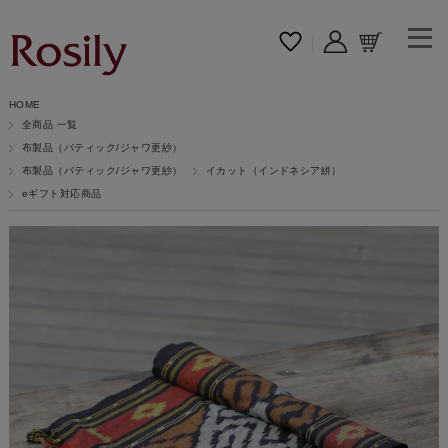
HOME
全商品 一覧
布製品（バティック/ジャワ更紗）
布製品（バティック/ジャワ更紗）
イカット（インドネシア絣）
eギフト対応商品