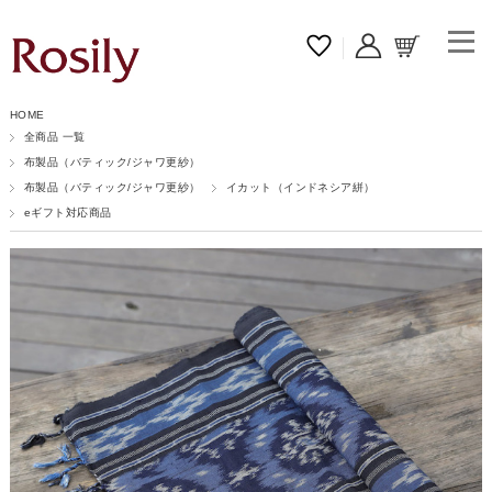
HOME
全商品 一覧
布製品（バティック/ジャワ更紗）
布製品（バティック/ジャワ更紗）
イカット（インドネシア絣）
eギフト対応商品