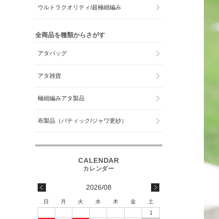
ウルトラクオリティ/超極細編み
全商品を種類からさがす
アタバッグ
アタ雑貨
極細編みアタ製品
布製品（バティック/ジャワ更紗）
2026/08
日
月
火
水
木
金
土
1