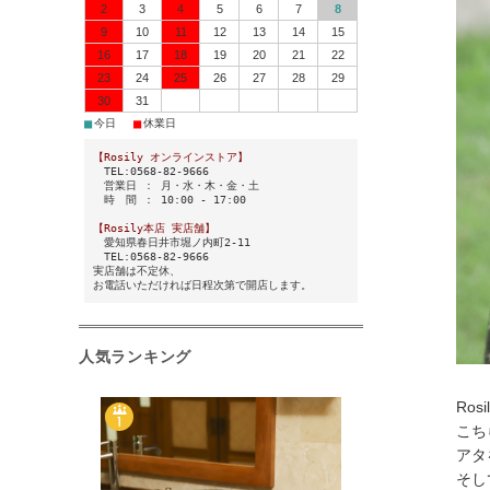
2
3
4
5
6
7
8
9
10
11
12
13
14
15
16
17
18
19
20
21
22
23
24
25
26
27
28
29
30
31
■
■
今日
休業日
【Rosily オンラインストア】
TEL:0568-82-9666
営業日 ： 月・水・木・金・土
時 間 ： 10:00 - 17:00
【Rosily本店 実店舗】
愛知県春日井市堀ノ内町2-11
TEL:0568-82-9666
実店舗は不定休、
お電話いただければ日程次第で開店します。
人気ランキング
Ro
こち
アタ
そし