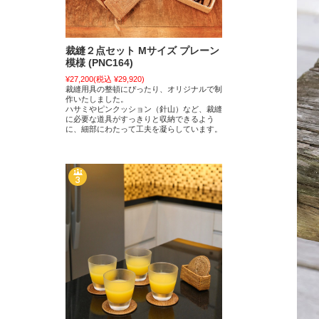
裁縫２点セット Mサイズ プレーン
模様 (PNC164)
¥27,200
(税込 ¥29,920)
裁縫用具の整頓にぴったり、オリジナルで制
作いたしました。
ハサミやピンクッション（針山）など、裁縫
に必要な道具がすっきりと収納できるよう
に、細部にわたって工夫を凝らしています。