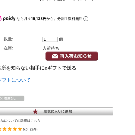
なら
月々15,133円
から。分割手数料無料
数量:
個
在庫:
入荷待ち
所を知らない相手にeギフトで送る
ギフトについて
返品についての詳細はこちら
5.0
(2件)