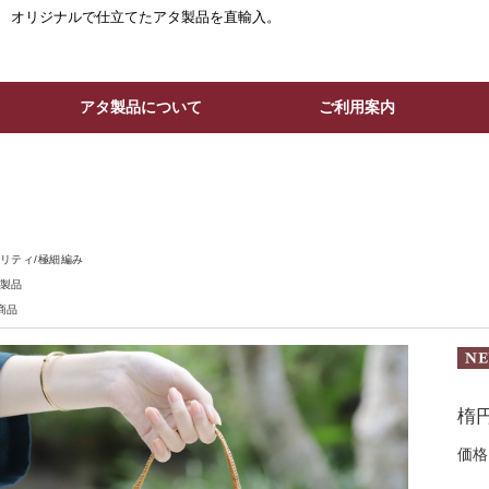
。 オリジナルで仕立てたアタ製品を直輸入。
アタ製品について
ご利用案内
リティ/極細編み
製品
商品
楕円
価格