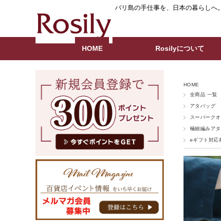
バリ島の手仕事を、日本の暮らしへ
HOME
Rosilyについて
HOME
全商品 一覧
アタバッグ
スーパークオ
極細編みアタ
eギフト対応