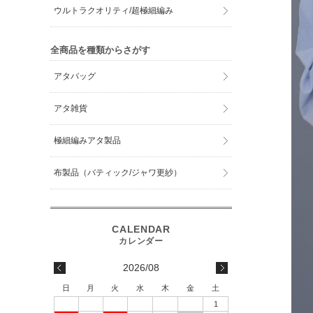
ウルトラクオリティ/超極細編み
全商品を種類からさがす
アタバッグ
アタ雑貨
極細編みアタ製品
布製品（バティック/ジャワ更紗）
2026/08
日
月
火
水
木
金
土
1