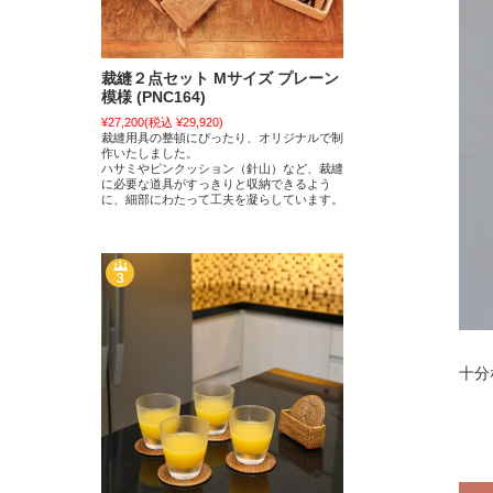
裁縫２点セット Mサイズ プレーン
模様 (PNC164)
¥27,200
(税込 ¥29,920)
裁縫用具の整頓にぴったり、オリジナルで制
作いたしました。
ハサミやピンクッション（針山）など、裁縫
に必要な道具がすっきりと収納できるよう
に、細部にわたって工夫を凝らしています。
十分