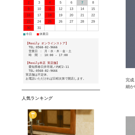
2
3
4
5
6
7
8
9
10
11
12
13
14
15
16
17
18
19
20
21
22
23
24
25
26
27
28
29
30
31
■
■
今日
休業日
【Rosily オンラインストア】
TEL:0568-82-9666
営業日 ： 月・水・木・金・土
時 間 ： 10:00 - 17:00
【Rosily本店 実店舗】
愛知県春日井市堀ノ内町2-11
TEL:0568-82-9666
実店舗は不定休、
お電話いただければ日程次第で開店します。
完成
細か
人気ランキング