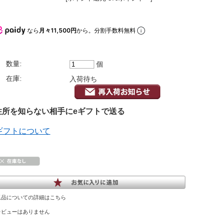
なら
月々11,500円
から。分割手数料無料
数量:
個
在庫:
入荷待ち
所を知らない相手にeギフトで送る
ギフトについて
返品についての詳細はこちら
レビューはありません