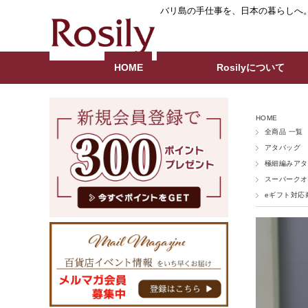
バリ島の手仕事を、日本の暮らしへ
HOME
Rosilyについて
HOME
全商品 一覧
アタバッグ
極細編みアタ
スーパークオ
eギフト対応