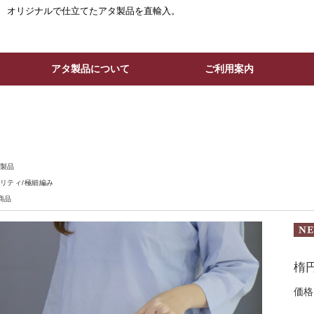
。 オリジナルで仕立てたアタ製品を直輸入。
アタ製品について
ご利用案内
製品
リティ/極細編み
商品
楕円
価格