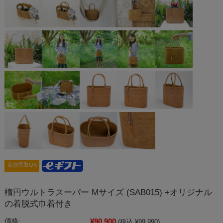
店舗受取OK
楕円ウルトラスーパー Mサイズ (SAB015) +オリジナル
の着脱式巾着付き
¥90,900
価格:
(税込 ¥99,990)