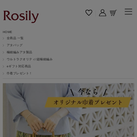
HOME
全商品 一覧
アタバッグ
極細編みアタ製品
ウルトラクオリティ/超極細編み
eギフト対応商品
巾着プレゼント！