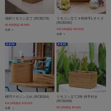
傾斜リモコン立て (RCB278)
リモコン立て４枠持手Lサイズ
(RCB285)
¥5,400
(税込 ¥5,940)
¥18,100
(税込 ¥19,910)
在庫 ○
在庫 ○
楕円マガジン入れ (RCB264)
リモコン立て2枠 持手付き
(RCB268)
¥18,100
(税込 ¥19,910)
¥8,100
(税込 ¥8,910)
在庫 △