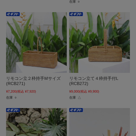
在庫 ○
リモコン立２枠持手Mサイズ
リモコン立て４枠持手付L
(RCB271)
(RCB272)
¥7,200
(税込 ¥7,920)
¥9,000
(税込 ¥9,900)
在庫 ○
在庫 △