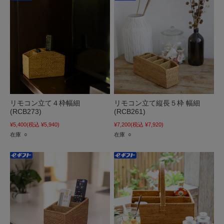
リモコン立て４枠幅細
リモコン立て縦長５枠 幅細
(RCB273)
(RCB261)
¥5,400
(税込 ¥5,940)
¥7,200
(税込 ¥7,920)
在庫 ○
在庫 ○