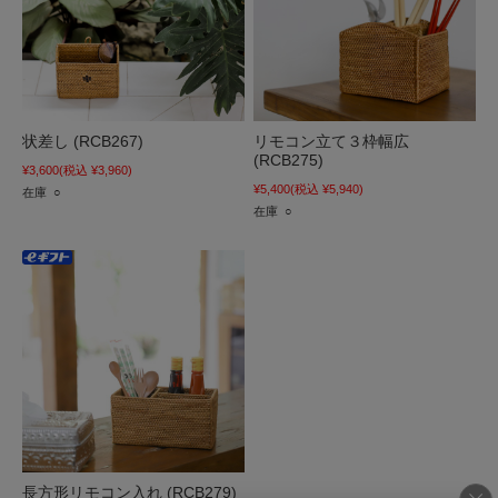
状差し (RCB267)
リモコン立て３枠幅広
(RCB275)
¥3,600
(税込 ¥3,960)
¥5,400
(税込 ¥5,940)
在庫 ○
在庫 ○
長方形リモコン入れ (RCB279)