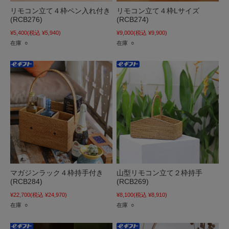
リモコン立て４枠ペン入れ付き
リモコン立て４枠Lサイズ
(RCB276)
(RCB274)
¥5,400
(税込 ¥5,940)
¥9,000
(税込 ¥9,900)
在庫 ○
在庫 ○
マガジンラック４枠持手付き
山型リモコン立て２枠持手
(RCB284)
(RCB269)
¥22,700
(税込 ¥24,970)
¥8,100
(税込 ¥8,910)
在庫 ○
在庫 ○