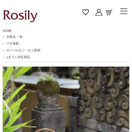
HOME
全商品 一覧
アタ雑貨
オーバルかご・かご収納
eギフト対応商品