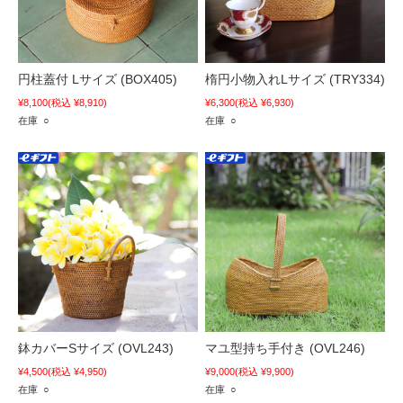
円柱蓋付 Lサイズ (BOX405)
楕円小物入れLサイズ (TRY334)
¥8,100
(税込 ¥8,910)
¥6,300
(税込 ¥6,930)
在庫 ○
在庫 ○
鉢カバーSサイズ (OVL243)
マユ型持ち手付き (OVL246)
¥4,500
(税込 ¥4,950)
¥9,000
(税込 ¥9,900)
在庫 ○
在庫 ○