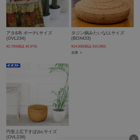
アタ&布 ポーチLサイズ
タジン鍋みたいなLLサイズ
(OVL234)
(BOX433)
¥2,700
(税込 ¥2,970)
¥14,500
(税込 ¥15,950)
在庫 ○
円形上広下すぼみLサイズ
(OVL238)