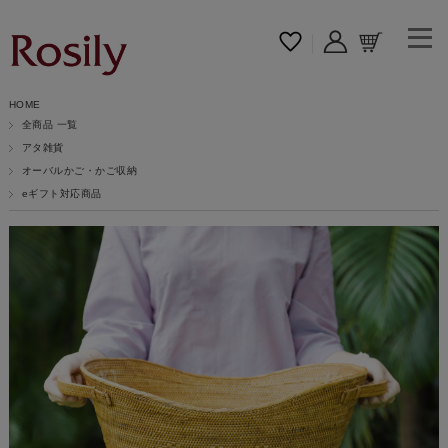
HOME
全商品 一覧
アタ雑貨
オーバルかご・かご収納
eギフト対応商品