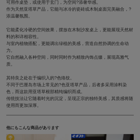
可用作桌垫，或使用于玄门，为空间?添奢华感。
作为天然亚塔草产品，它能与冰冷的瓷砖或木制桌面完美融合，?
添温馨氛围。
它能柔化冷硬的空间效果，摆放在木制沙发桌上，更能展现天然材
料的和详相容性。
与室内植物搭配，更能调出绿植的美感，营造自然协调的生命动
力。
它自然融入各种空间，同时同时作为精致内饰点缀，展现高雅气
质。
其特良之处在于编织入的?色络纹。
不同于巴厘岛市场上常见的?色亚塔草产品，后者多采用涂料染
色，而这款用亚塔草根部精纯编织而成。
传统技法让它随着时光的沉淀，呈现正宗的独特美感，其质感将随
使用而更加深厚。
他にもこんな商品があります