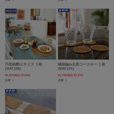
円形鍋敷LLサイズ １枚
極細編み丸形コースター １枚
(MAT185)
(MAT191)
¥5,400
(税込 ¥5,940)
¥2,700
(税込 ¥2,970)
在庫 ○
在庫 ○