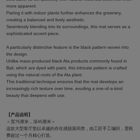
more apparent.
Pairing it with indoor plants further enhances the greenery,
creating a balanced and lively aesthetic.
Seamlessly blending into its surroundings, this mat serves as a
sophisticated accent piece.
A particularly distinctive feature is the black pattern woven into
the design.
Unlike mass-produced black Ata products commonly found in
Bali, which are dyed with paint, this intricate pattern is crafted
using the natural roots of the Ata plant.
This traditional technique ensures that the mat develops an
increasingly rich texture over time, exuding a one-of-a-kind
beauty that deepens with use.
【产品说明】
＜宽75厘米，深45厘米＞
这款大型客厅垫以卓越的存在感脱落同类，由工匠手工编织，需耗
费超过一个月精心打造。