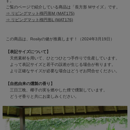
す。
ご覧のページで紹介している商品は「長方形 Mサイズ」です。
⇒ リビングマット楕円形M (MAT175)
⇒ リビングマット楕円形L (MAT176)
この商品は、Rosilyの健が推薦します！（2024年3月19日）
【表記サイズについて】
天然素材を用いて、ひとつひとつ手作りで生産しています。
よって表記サイズと若干の誤差が生じる場合が有ります。
より正確なサイズが必要な場合はどうぞお問合せください。
【自然由来の燻製の香り】
三日三晩、椰子の実を燃やした煙で燻製しています。
どうぞ香りと共にお楽しみください。