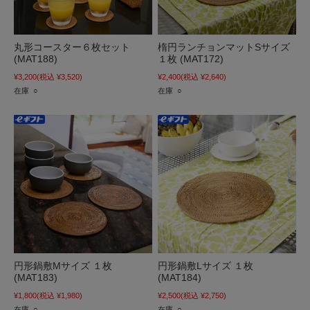
丸形コースター６枚セット
楕円ランチョンマットSサイズ
(MAT188)
１枚 (MAT172)
¥3,200
(税込 ¥3,520)
¥2,400
(税込 ¥2,640)
在庫 ○
在庫 ○
円形鍋敷Mサイズ １枚
円形鍋敷Lサイズ １枚
(MAT183)
(MAT184)
¥1,800
(税込 ¥1,980)
¥2,500
(税込 ¥2,750)
在庫 ○
在庫 ○