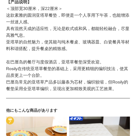
【产品说明】
＜顶部宽30厘米，深22厘米＞
这款素雅的圆润亚塔草餐垫，即便是一个人享用下午茶，也能增添
一丝迷人感。
具有混然天成的适应性，无论是欧式或和风，都能轻松融合，尽显
高雅气息。
亚塔草的自然魅力，使其能与纯木餐桌、玻璃器皿、白瓷餐具等材
料和谐搭配，提升餐桌的精致感。
在巴厘岛的餐厅与度假酒店，亚塔草餐垫深受欢迎。
Rosily在传统亚塔草餐垫的基础上，采用更精细的编织技法，使其
品质更上一个台阶。
巴厘岛常见的亚塔草产品多以藤条为芯材，编织较缩，但Rosily的
餐垫采用全亚塔草编织，呈现出更加精致美观的工艺效果。
他にもこんな商品があります