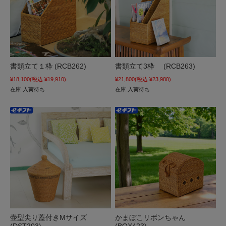
書類立て１枠 (RCB262)
書類立て3枠 (RCB263)
¥18,100
(税込 ¥19,910)
¥21,800
(税込 ¥23,980)
在庫 入荷待ち
在庫 入荷待ち
壷型尖り蓋付きMサイズ
かまぼこリボンちゃん