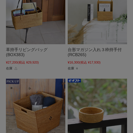
革持手リビングバッグ
台形マガジン入れ３枠持手付
(BOX383)
(RCB265)
¥27,200
(税込 ¥29,920)
¥16,300
(税込 ¥17,930)
在庫 △
在庫 ○