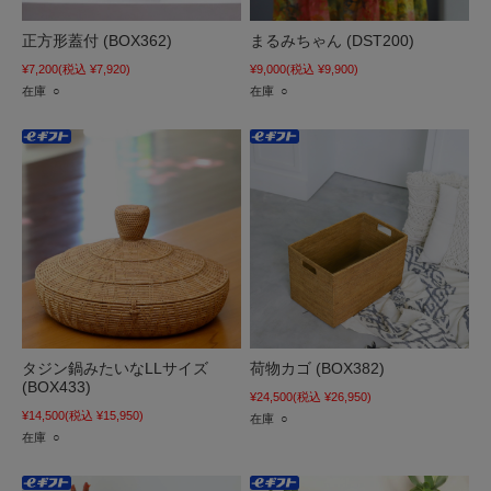
正方形蓋付 (BOX362)
まるみちゃん (DST200)
¥7,200
(税込 ¥7,920)
¥9,000
(税込 ¥9,900)
在庫 ○
在庫 ○
タジン鍋みたいなLLサイズ
荷物カゴ (BOX382)
(BOX433)
¥24,500
(税込 ¥26,950)
¥14,500
(税込 ¥15,950)
在庫 ○
在庫 ○