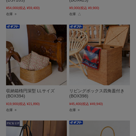
(DST203)
(BOX423)
¥54,000
(税込 ¥59,400)
¥9,000
(税込 ¥9,900)
在庫 ○
在庫 △
収納箱楕円深型 LLサイズ
リビングボックス四角蓋付き
(BOX394)
(BOX398)
¥19,900
(税込 ¥21,890)
¥45,400
(税込 ¥49,940)
在庫 ○
在庫 ○