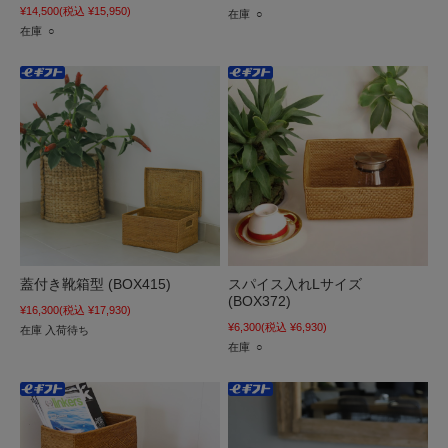
¥14,500
(税込 ¥15,950)
在庫 ○
在庫 ○
蓋付き靴箱型 (BOX415)
スパイス入れLサイズ
(BOX372)
¥16,300
(税込 ¥17,930)
¥6,300
(税込 ¥6,930)
在庫 入荷待ち
在庫 ○