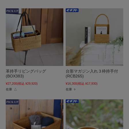
革持手リビングバッグ
台形マガジン入れ３枠持手付
(BOX383)
(RCB265)
¥27,200
(税込 ¥29,920)
¥16,300
(税込 ¥17,930)
在庫 △
在庫 ○