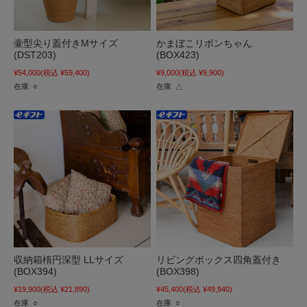
壷型尖り蓋付きMサイズ
かまぼこリボンちゃん
(DST203)
(BOX423)
¥54,000
(税込 ¥59,400)
¥9,000
(税込 ¥9,900)
在庫 ○
在庫 △
収納箱楕円深型 LLサイズ
リビングボックス四角蓋付き
(BOX394)
(BOX398)
¥19,900
(税込 ¥21,890)
¥45,400
(税込 ¥49,940)
在庫 ○
在庫 ○