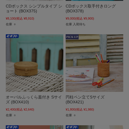
CDボックス シンプルタイプ シ
CDボックス取手付きロング
ョート (BOX375)
(BOX378)
¥8,100
(税込 ¥8,910)
¥9,000
(税込 ¥9,900)
在庫 ○
在庫 入荷待ち
オーバルふっくら蓋付き Sサイ
円柱ペン立てSサイズ
ズ (BOX410)
(BOX421)
¥2,400
(税込 ¥2,640)
¥1,800
(税込 ¥1,980)
在庫 ○
在庫 ○