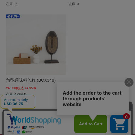
在庫 △
在庫 ○
角型調味料入れ (BOX348)
¥4,500
(税込 ¥4,950)
在庫 入荷待ち