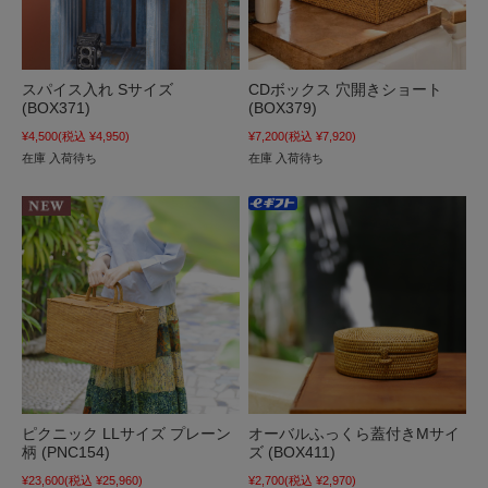
スパイス入れ Sサイズ
CDボックス 穴開きショート
(BOX371)
(BOX379)
¥4,500
(税込 ¥4,950)
¥7,200
(税込 ¥7,920)
在庫 入荷待ち
在庫 入荷待ち
ピクニック LLサイズ プレーン
オーバルふっくら蓋付きMサイ
柄 (PNC154)
ズ (BOX411)
¥23,600
(税込 ¥25,960)
¥2,700
(税込 ¥2,970)