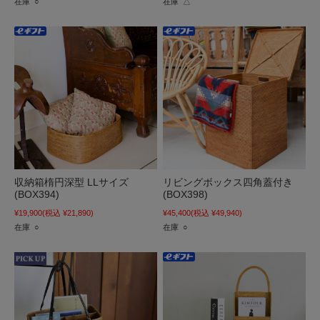
在庫 ○
在庫 △
収納箱楕円深型 LLサイズ
リビングボックス四角蓋付き
(BOX394)
(BOX398)
¥19,900
(税込 ¥21,890)
¥45,400
(税込 ¥49,940)
在庫 ○
在庫 ○