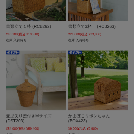
書類立て１枠 (RCB262)
書類立て3枠 (RCB263)
¥18,100
(税込 ¥19,910)
¥21,800
(税込 ¥23,980)
在庫 入荷待ち
在庫 入荷待ち
壷型尖り蓋付きMサイズ
かまぼこリボンちゃん
(DST203)
(BOX423)
¥54,000
(税込 ¥59,400)
¥9,000
(税込 ¥9,900)