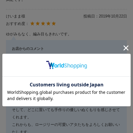
けいまま様
投稿日：
2019年10月22日
おすすめ度：
ゆがみもなく、編み目もきれいです。
お店からのコメント
けいまま 様
いつもロージリーをご利用いただきまして、ありがとうござい
ます。
そして、嬉しいコメントをありがとうございました。
お誉めいただいて、とても嬉しいです。
正方形小物入れSは、なにを入れても可愛いですよね！
そして、どこに置いても手作りの優しいぬくもりを感じさせて
くれます。
これからも、ロージリーの可愛いアタたちをよろしくお願いい
たします。