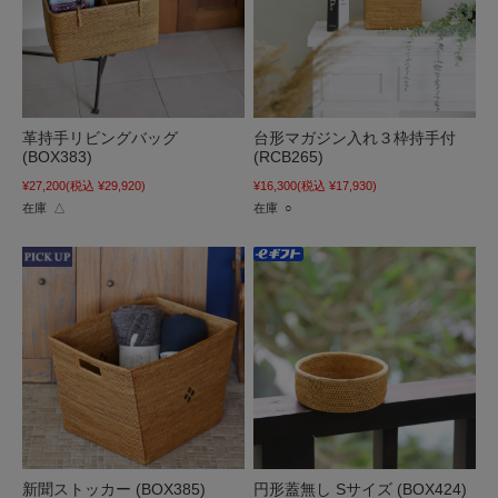
革持手リビングバッグ
台形マガジン入れ３枠持手付
(BOX383)
(RCB265)
¥27,200
(税込 ¥29,920)
¥16,300
(税込 ¥17,930)
在庫 △
在庫 ○
新聞ストッカー (BOX385)
円形蓋無し Sサイズ (BOX424)