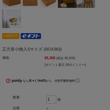
店舗受取OK
正方形小物入Sサイズ (BOX363)
¥5,300
価格:
(税込 ¥5,830)
[ポイント還元 58ポイント〜]
なら
月々1,766円
から。分割手数料無料
数量:
個
在庫:
○