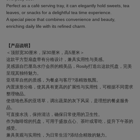
Perfect as a café serving tray, it can elegantly hold sweets, tea
leaves, or snacks for a delightful tea time experience.
A special piece that combines convenience and beauty,
enriching daily life with its refined charm.
【产品说明】
＜顶部宽30厘米，深30厘米，高5厘米＞
这款平方型扇盘带有分格设计，兼具实用性与美感。
灵感源自巴厘岛水疗会所的精美品，Rosily打造出这款托盘，完美
呈现其独特魅力。
亚塔草自然的质感，为餐桌与客厅?添精致氛围。
内置滚形分格，使其具有更高的扩展性与实用性，可根据不同需求
整理物品。
使借地色系的亚塔草，调出蔬菜的灰下风采，是理想的餐桌服务
品。
可直接水洗，保持清洁，确保日常使用的卫生性。
作为咖啡馆的托盘，可用于盛放点心、茶叶或零吃，提升下午茶的
感受。
兼具美观与实用性，为日常生活?添结合精致的魅力。