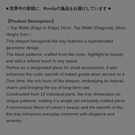
■ 世界中の皆様に、Rosilyの逸品をお届けしています ■
【Product Description】
＜Top Width (Edge to Edge) 16cm, Top Width (Diagonal) 18cm,
Height 3cm＞
This elegant hexagonal Ata tray features a sophisticated
geometric design.
The black patterns, crafted from Ata roots, highlight its beauty
and add a refined touch to any space.
Perfect as a designated place for small accessories, it also
enhances the rustic warmth of baked goods when served on it.
Over time, the rich hues of Ata deepen, embodying its natural
charm and bringing the joy of long-term use.
Constructed from 12 individual parts, the tray showcases six
unique patterns, making it a simple yet intricately crafted piece.
A harmonious blend of nature’s beauty and the warmth of Ata,
this tray enhances everyday moments with elegance and
serenity.