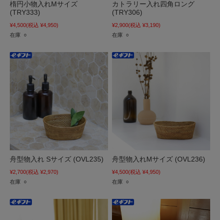
楕円小物入れMサイズ
カトラリー入れ四角ロング
(TRY333)
(TRY306)
¥4,500
(税込 ¥4,950)
¥2,900
(税込 ¥3,190)
在庫 ○
在庫 ○
舟型物入れ Sサイズ (OVL235)
舟型物入れMサイズ (OVL236)
¥2,700
(税込 ¥2,970)
¥4,500
(税込 ¥4,950)
在庫 ○
在庫 ○