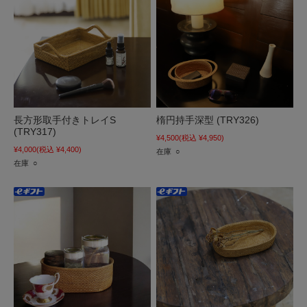
長方形取手付きトレイS
楕円持手深型 (TRY326)
(TRY317)
¥4,500
(税込 ¥4,950)
¥4,000
(税込 ¥4,400)
在庫 ○
在庫 ○