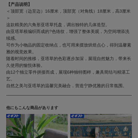
【产品说明】
＜顶部宽（边至边）16厘米，顶部宽（对角线）18厘米，高3厘米
＞
这款精美的六角形亚塔草托盘，调出独特的几体造型。
由亚塔草根编织而成的?色络纹，增强了整体美观，为空间增添洗
续感。
可作为小物品的固定收纳点，也可用来摆放烘焙点心，得到温馨素
雅的视觉效果。
随着时间的推移，亚塔草的色彩逐步加深，展现自然魅力，带来长
久使用的愉悦体验。
由12个独立零件拼接而成，展现6种独特图样，兼具简结与精湛工
艺。
自然之美与亚塔草的温馨完美融合，营造宁静优雅的日常氛围。
他にもこんな商品があります