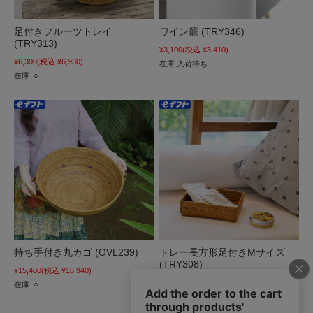
足付きフルーツトレイ
ワイン籠 (TRY346)
(TRY313)
¥3,100
(税込 ¥3,410)
¥6,300
(税込 ¥6,930)
在庫 入荷待ち
在庫 ○
持ち手付き丸カゴ (OVL239)
トレー長方形足付きMサイズ
(TRY308)
¥15,400
(税込 ¥16,940)
¥4,500
(税込 ¥4,950)
在庫 ○
在庫 ○