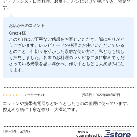
ア・フランス・日本料理、お菓子、パンに分けて整理でき、満足で
す。
お店からのコメント
Grazie様
このたびはご丁寧なご感想をお寄せいただき、誠にありがと
うございます。レシピカードの整理にお使いいただいている
とのこと、仕切りを活かした素敵な使い方に、私どもも嬉し
く拝見しました。各国のお料理のレシピをアタに収めてくだ
さっている光景を思い浮かべ、作り手ともども大変励みにな
ります。
ユッキーナ 様
投稿日：2022年09月07日
コットンや携帯充電器など細々としたものの整理に使っています。
控えめな柄に丁寧な作り‥大満足です。
1件～2件（全2件）