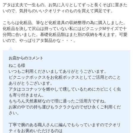
アタは丈夫で一生もの。お気に入りとしてずっと長くそばに置きた
いので、気持ちのいいクオリティのものを買えて満足です。
こちらは化粧品、筆など化粧道具の収納整理の為に購入しました。
化粧品を決して沢山は持っていない私にはピクニックMサイズで十
分間に合いました。基礎化粧品類はまた別の収納を考えます。可愛
いので、やっぱりアタ製品かな・・・。
お店からのコメント
ねこる様
いつもご利用くださいましてありがとうございます。
ピクニックボックスをお化粧ボックスとしてご活用とのこと
ありがとうございます。
アタはココナッツを燃やして燻しているためにカビにくく虫
も寄り付きません。
もちろん天然素材なので理に適ったご活用方ですね。
お家の中での持ち運びもラクラクなのでぜひ永くご利用くだ
さい。
丁寧で腕のある職人さんに編んでもらっていますのでクオリ
ティをお褒めいただけるのは