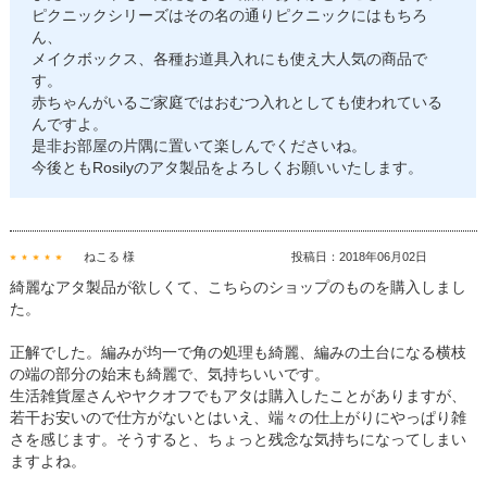
ピクニックシリーズはその名の通りピクニックにはもちろ
ん、
メイクボックス、各種お道具入れにも使え大人気の商品で
す。
赤ちゃんがいるご家庭ではおむつ入れとしても使われている
んですよ。
是非お部屋の片隅に置いて楽しんでくださいね。
今後ともRosilyのアタ製品をよろしくお願いいたします。
ねこる 様
投稿日：2018年06月02日
綺麗なアタ製品が欲しくて、こちらのショップのものを購入しまし
た。
正解でした。編みが均一で角の処理も綺麗、編みの土台になる横枝
の端の部分の始末も綺麗で、気持ちいいです。
生活雑貨屋さんやヤクオフでもアタは購入したことがありますが、
若干お安いので仕方がないとはいえ、端々の仕上がりにやっぱり雑
さを感じます。そうすると、ちょっと残念な気持ちになってしまい
ますよね。