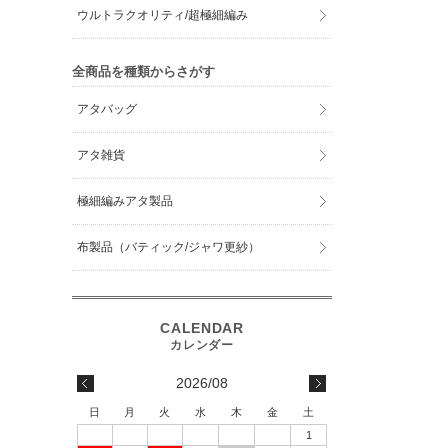
ウルトラクオリティ/超極細編み
全商品を種類からさがす
アタバッグ
アタ雑貨
極細編みアタ製品
布製品（バティック/ジャワ更紗）
2026/08
日
月
火
水
木
金
土
1