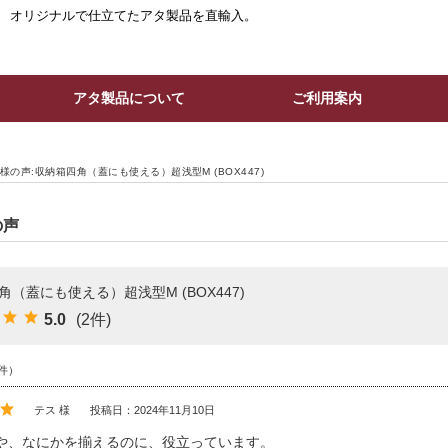
。 オリジナルで仕立てたアタ製品を直輸入。
アタ製品について
ご利用案内
様の声:収納箱四角（蓋にも使える）超浅型M (BOX447)
の声
角（蓋にも使える）超浅型M (BOX447)
5.0
(2件)
件）
テス 様
投稿日：2024年11月10日
や、なにかを揃えるのに、役立っています。