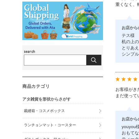
重くなく、
お店から
テス様
机の上の
とりあえ
シンプル
商品カテゴリ
お客様がき
まだ使って
アタ雑貨を形状からさがす
裁縫箱・コスメボックス
お店から
ランチョンマット・コースター
youyou
おもてな