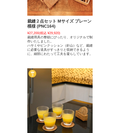
裁縫２点セット Mサイズ プレーン
模様 (PNC164)
¥27,200
(税込 ¥29,920)
裁縫用具の整頓にぴったり、オリジナルで制
作いたしました。
ハサミやピンクッション（針山）など、裁縫
に必要な道具がすっきりと収納できるよう
に、細部にわたって工夫を凝らしています。