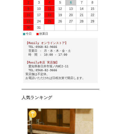
2
3
4
5
6
7
8
9
10
11
12
13
14
15
16
17
18
19
20
21
22
23
24
25
26
27
28
29
30
31
■
■
今日
休業日
【Rosily オンラインストア】
TEL:0568-82-9666
営業日 ： 月・水・木・金・土
時 間 ： 10:00 - 17:00
【Rosily本店 実店舗】
愛知県春日井市堀ノ内町2-11
TEL:0568-82-9666
実店舗は不定休、
お電話いただければ日程次第で開店します。
人気ランキング