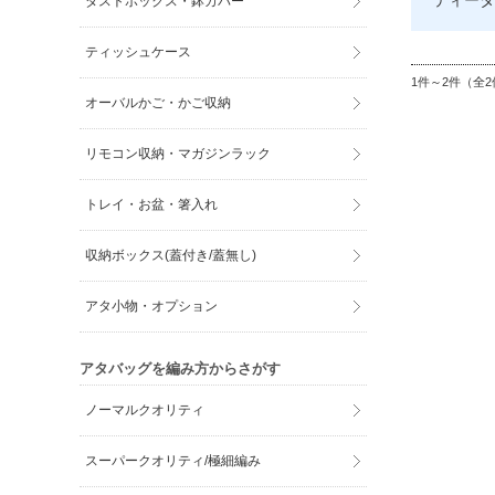
ティータ
ダストボックス・鉢カバー
ティッシュケース
1件～2件（全2
オーバルかご・かご収納
リモコン収納・マガジンラック
トレイ・お盆・箸入れ
収納ボックス(蓋付き/蓋無し)
アタ小物・オプション
アタバッグを編み方からさがす
ノーマルクオリティ
スーパークオリティ/極細編み